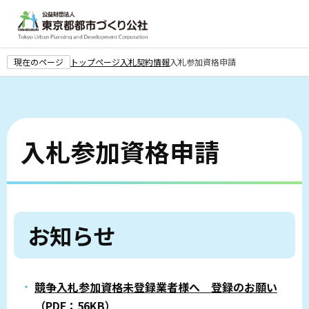
こ
の
ペ
ー
現在のページ
トップページ
入札契約情報
入札参加資格申請
ジ
本
の
文
先
こ
頭
こ
で
入札参加資格申請
か
す
ら
お知らせ
競争入札参加資格未登録業者様へ 登録のお願い
（PDF：56KB）